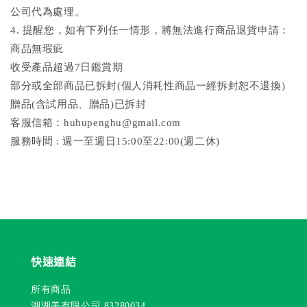
公司代為處理。
4. 提醒您，如有下列任一情形，將無法進行商品退貨申請：
商品無瑕疵
收受產品超過7日鑑賞期
部分或全部商品已拆封(個人消耗性商品一經拆封恕不退換)
贈品(含試用品、贈品)已拆封
客服信箱：huhupenghu@gmail.com
服務時間 : 週一至週日15:00至22:00(週二休)
快速連結
所有商品
湖湖美有限公司 83280034