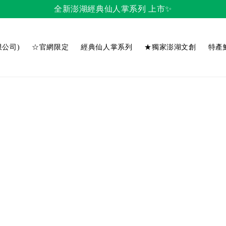
全新澎湖經典仙人掌系列 上市✨
公司)
☆官網限定
經典仙人掌系列
★獨家澎湖文創
特產