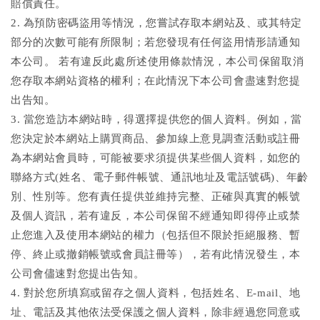
賠償責任。
2. 為預防密碼盜用等情況，您嘗試存取本網站及、或其特定
部分的次數可能有所限制；若您發現有任何盜用情形請通知
本公司。 若有違反此處所述使用條款情況，本公司保留取消
您存取本網站資格的權利；在此情況下本公司會盡速對您提
出告知。
3. 當您造訪本網站時，得選擇提供您的個人資料。例如，當
您決定於本網站上購買商品、參加線上意見調查活動或註冊
為本網站會員時，可能被要求須提供某些個人資料，如您的
聯絡方式(姓名、電子郵件帳號、通訊地址及電話號碼)、年齡
別、性別等。您有責任提供並維持完整、正確與真實的帳號
及個人資訊，若有違反，本公司保留不經通知即得停止或禁
止您進入及使用本網站的權力（包括但不限於拒絕服務、暫
停、終止或撤銷帳號或會員註冊等），若有此情況發生，本
公司會儘速對您提出告知。
4. 對於您所填寫或留存之個人資料，包括姓名、E-mail、地
址、電話及其他依法受保護之個人資料，除非經過您同意或