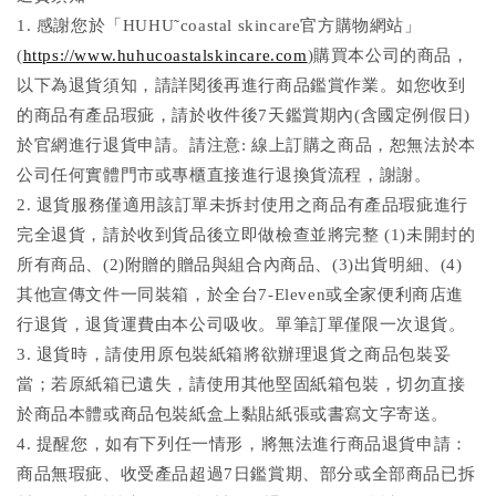
1. 感謝您於「HUHU˜coastal skincare官方購物網站」
(
https://www.huhucoastalskincare.com
)購買本公司的商品，
以下為退貨須知，請詳閱後再進行商品鑑賞作業。如您收到
的商品有產品瑕疵，請於收件後7天鑑賞期內(含國定例假日)
於官網進行退貨申請。請注意: 線上訂購之商品，恕無法於本
公司任何實體門市或專櫃直接進行退換貨流程，謝謝。
2. 退貨服務僅適用該訂單未拆封使用之商品有產品瑕疵進行
完全退貨，請於收到貨品後立即做檢查並將完整 (1)未開封的
所有商品、(2)附贈的贈品與組合內商品、(3)出貨明細、(4)
其他宣傳文件一同裝箱，於全台7-Eleven或全家便利商店進
行退貨，退貨運費由本公司吸收。單筆訂單僅限一次退貨。
3. 退貨時，請使用原包裝紙箱將欲辦理退貨之商品包裝妥
當；若原紙箱已遺失，請使用其他堅固紙箱包裝，切勿直接
於商品本體或商品包裝紙盒上黏貼紙張或書寫文字寄送。
4. 提醒您，如有下列任一情形，將無法進行商品退貨申請：
商品無瑕疵、收受產品超過7日鑑賞期、部分或全部商品已拆