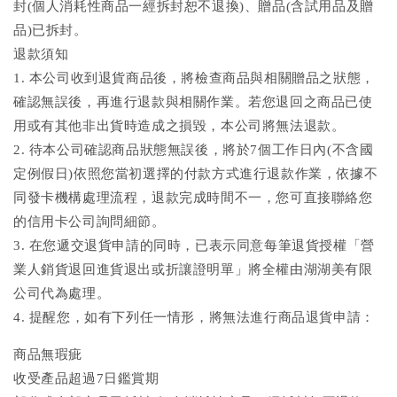
封(個人消耗性商品一經拆封恕不退換)、贈品(含試用品及贈
品)已拆封。
退款須知
1. 本公司收到退貨商品後，將檢查商品與相關贈品之狀態，
確認無誤後，再進行退款與相關作業。若您退回之商品已使
用或有其他非出貨時造成之損毀，本公司將無法退款。
2. 待本公司確認商品狀態無誤後，將於7個工作日內(不含國
定例假日)依照您當初選擇的付款方式進行退款作業，依據不
同發卡機構處理流程，退款完成時間不一，您可直接聯絡您
的信用卡公司詢問細節。
3. 在您遞交退貨申請的同時，已表示同意每筆退貨授權「營
業人銷貨退回進貨退出或折讓證明單」將全權由湖湖美有限
公司代為處理。
4. 提醒您，如有下列任一情形，將無法進行商品退貨申請：
商品無瑕疵
收受產品超過7日鑑賞期