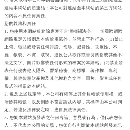
8. 若未取得本公司事前書面授權，您不得於第三方網站建立
連結本網站的超連結；本公司對連結至本網站的第三方網站
的內容不負任何責任。
您的義務和責任
1. 您使用本網站服務除應遵守台灣相關法令、一切國際網際
網路規定與慣例及本條款規範外，並禁止下列行為：(1)禁止
上傳、張貼或發表任何誹謗、侮辱、威脅性、攻擊性、不
雅、猥褻、不實、歧視、違反公共秩序或善良風俗或其他不
法之文字、圖片影響或任何形式的檔案於本網站。(2)禁止發
表任何侵害他人隱私、營業秘密、商標權、著作權、專利
權、其他智慧財產權及其他權利之文字、圖片、影音或任何
形式的檔案於本網站。
2. 違反上述規定時，本公司有權停止其會員帳號使用權，或
清除其帳號，以及刪除不當言論及內容，其標準由本公司判
定。若違反法律規定時，應自負法律責任。
3. 您於本網站所發表之任何言論、意見或行為，僅代表您個
人，不代表本公司的立場，您須自行判斷於本網站所發表訊