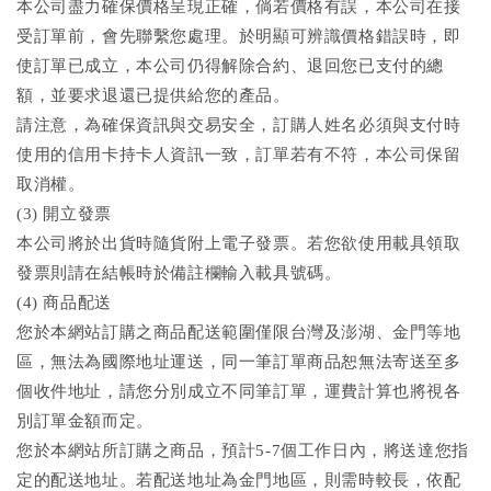
本公司盡力確保價格呈現正確，倘若價格有誤，本公司在接
受訂單前，會先聯繫您處理。於明顯可辨識價格錯誤時，即
使訂單已成立，本公司仍得解除合約、退回您已支付的總
額，並要求退還已提供給您的產品。
請注意，為確保資訊與交易安全，訂購人姓名必須與支付時
使用的信用卡持卡人資訊一致，訂單若有不符，本公司保留
取消權。
(3) 開立發票
本公司將於出貨時隨貨附上電子發票。若您欲使用載具領取
發票則請在結帳時於備註欄輸入載具號碼。
(4) 商品配送
您於本網站訂購之商品配送範圍僅限台灣及澎湖、金門等地
區，無法為國際地址運送，同一筆訂單商品恕無法寄送至多
個收件地址，請您分別成立不同筆訂單，運費計算也將視各
別訂單金額而定。
您於本網站所訂購之商品，預計5-7個工作日內，將送達您指
定的配送地址。若配送地址為金門地區，則需時較長，依配